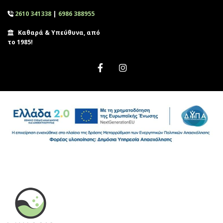
2610 341338
|
6986 388955

Καθαρά & Υπεύθυνα, από

το 1985!