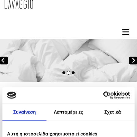
ΕΠΙΚΟΙΝΩΝΙΑ
Συναίνεση
Λεπτομέρειες
Σχετικά
LAVAGGIO
Καθαριστήριο – Ταπητοκαθαριστήριο
Υπεύθυνος: ΧΡΥΣΟΒΙΤΣΑΝΟΣ ΔΗΜΗΤΡΗΣ
Αυτή η ιστοσελίδα χρησιμοποιεί cookies